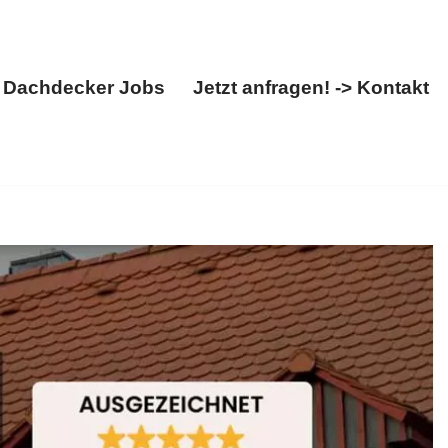
Dachdecker Jobs
Jetzt anfragen! -> Kontakt
Über uns
Dachdecker Jobs
Jetzt anfragen! -> Kontakt
nschauen. ✓Dachfenster, ✓Dachdecker,
 Gestalten Sie die Zukunft mit uns ✉.