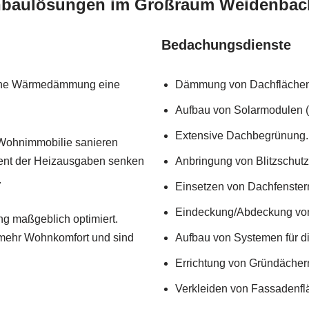
achbaulösungen im Großraum Weidenbac
Bedachungsdienste
erne Wärmedämmung eine
Dämmung von Dachflächen 
Aufbau von Solarmodulen (
Extensive Dachbegrünung.
 Wohnimmobilie sanieren
zent der Heizausgaben senken
Anbringung von Blitzschut
.
Einsetzen von Dachfenstern
Eindeckung/Abdeckung von
g maßgeblich optimiert.
 mehr Wohnkomfort und sind
Aufbau von Systemen für d
Errichtung von Gründächer
Verkleiden von Fassadenflä