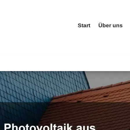
Start
Über uns
Start
✓Dacheindeckung, Dachfenster, Dachgauben, Dachstuhl a
nden Sie ➡️ BOHN, Ihr Dachdeckermeister für Weidenbach.