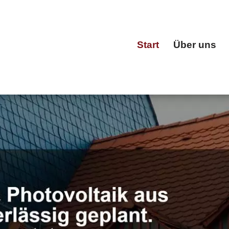
Start
Über uns
HN als auch ✓Dachfenster, Dacheindeckung, Dachgauben,
, Ihr Dachdeckermeister für 61440 Oberursel (Taunus). 
Start