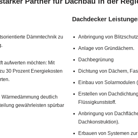
tarker Partner für Dachbau in der Reg
Dachdecker Leistunge
tsorientierte Dämmtechnik zu
Anbringung von Blitzschut
g.
Anlage von Gründächern.
Dachbegrünung
ft aufwerten möchten: Mit
zu 30 Prozent Energiekosten
Dichtung von Dächern, Fa
rten.
Einbau von Solarmodulen (
Erstellen von Dachdichtun
ge Wärmedämmung deutlich
Flüssigkunststoff.
eilung gewährleisten spürbar
Anbringung von Dachfläch
Dachkonstruktion).
Erbauen von Systemen zur