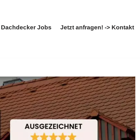
Dachdecker Jobs
Jetzt anfragen! -> Kontakt
Über uns
Dachdecker Jobs
Jetzt anfragen! -> Kontakt
 ➡️ BOHN, für 61250 Usingen – Ihr Dachdeckermeister
✉.