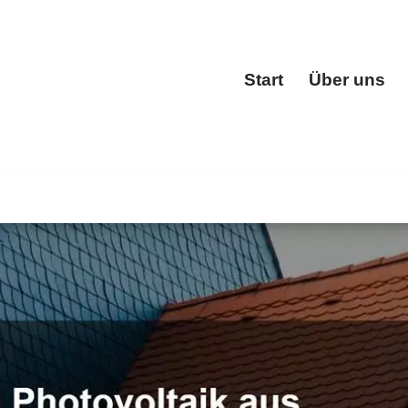
Start
Über uns
Start
ch ✓Dacheindeckung, Dachgauben, Dachfenster, Dachstuhl.
hgauben und ✓Dachstuhl. Wir kreieren Lösungen für Sie 