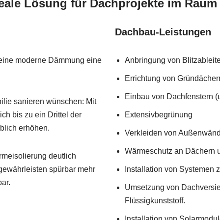
ideale Lösung für Dachprojekte im Ra
Dachbau-Leistungen
lt eine moderne Dämmung eine
Anbringung von Blitzableite
Errichtung von Gründächer
Einbau von Dachfenstern (u
lie sanieren wünschen: Mit
 bis zu ein Drittel der
Extensivbegrünung
blich erhöhen.
Verkleiden von Außenwände
Wärmeschutz an Dächern 
meisolierung deutlich
gewährleisten spürbar mehr
Installation von Systemen
ar.
Umsetzung von Dachversie
Flüssigkunststoff.
Installation von Solarmodu