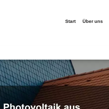
Start
Über uns
Start
HN und ✓Dachgauben, Dacheindeckung, Dachfenster, Dachs
hgauben als auch ✓Dachstuhl. Ihr Erfolg ist unser Ziel ✉