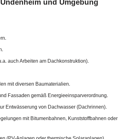
um Undenheim und Umgebung
rn.
n.
.a. auch Arbeiten am Dachkonstruktion).
n mit diversen Baumaterialien.
und Fassaden gemäß Energieeinsparverordnung.
 zur Entwässerung von Dachwasser (Dachrinnen).
gelungen mit Bitumenbahnen, Kunststoffbahnen oder
len (PV-Anlagen oder thermische Solaranlagen).