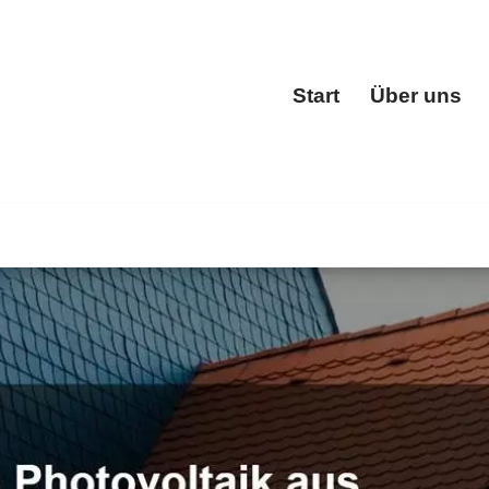
Start
Über uns
Start
(Taunus)
bei 🔨BOHN und ✓Dacheindeckung, Dachgauben, Da
 ✓Dachfenster, ✓Dachdecker, ✓Dachgauben oder ✓Dachstuh