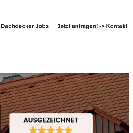
Dachdecker Jobs
Jetzt anfragen! -> Kontakt
Über uns
Dachdecker Jobs
Jetzt anfragen! -> Kontakt
chfenster, Dachstuhl. ➡️ BOHN, für Steinbach
l. Ihr Wunsch ist unser Antrieb ✉.