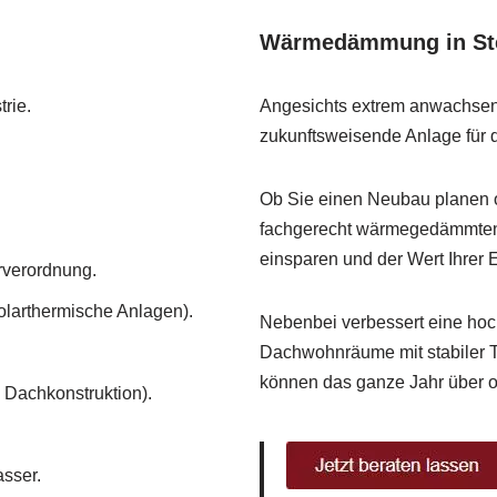
Wärmedämmung in Ste
rie.
Angesichts extrem anwachsend
zukunftsweisende Anlage für d
Ob Sie einen Neubau planen o
fachgerecht wärmegedämmten 
einsparen und der Wert Ihrer 
rverordnung.
solarthermische Anlagen).
Nebenbei verbessert eine h
Dachwohnräume mit stabiler T
können das ganze Jahr über 
 Dachkonstruktion).
sser.