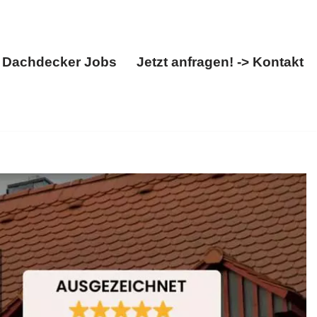
Dachdecker Jobs
Jetzt anfragen! -> Kontakt
Über uns
Dachdecker Jobs
Jetzt anfragen! -> Kontakt
tuhl. Sofort bei BOHN: ✓Dachdecker,
ch ist unser Antrieb ✉.