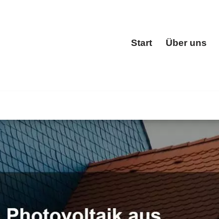
Start
Über uns
Start
 oder ✓Dachgauben, Dacheindeckung, Dachfenster, Dachs
stuhl für Schlangenbad, Ihr Dachdeckermeister. Ihr Wuns