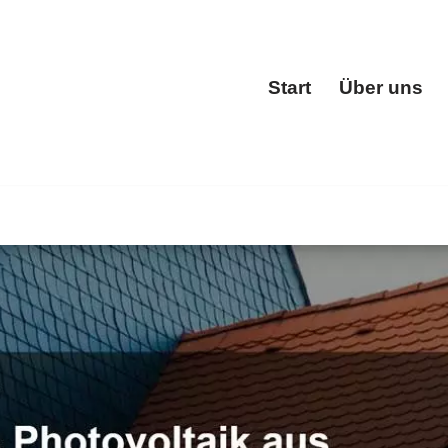
Start
Über uns
Start
ster, Dachgauben, Dacheindeckung, Dachstuhl. ✓Dachein
 Ihre Ideen um ✉.