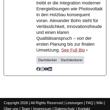
treibt er die Integration moderner
Energielösungen wie Photovoltaik
in den Holzbau konsequent
voran. Alexander Bohn steht für
Verlässlichkeit, Innovationsfreude
und einen klaren
Qualitätsanspruch – von der
ersten Planung bis zur finalen
Umsetzung.
See Full Bio
Dachdecker
Dachdeckerei
Copyright 2026 | All Rights Reserved |
Leistungen
|
FAQ
|
Wiki
|
Über uns
|
Team
|
Impressum
|
Datenschutz
|
Kontakt