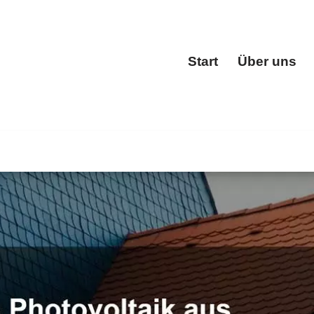
Start
Über uns
Start
 und ✓Dachgauben, Dachfenster, Dacheindeckung, Dachst
ckermeister für Obertshausen. Besuchen Sie uns ✉.