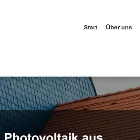
Start
Über uns
Start
i 🔨BOHN und ✓Dachgauben, Dachfenster, Dacheindeckung,
, Ihr Dachdeckermeister für Niedererbach. Wir steigern I