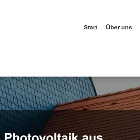
Start
Über uns
Start
✓Dachgauben, Dacheindeckung, Dachfenster, Dachstuhl. ✓
ister. Wir steigern Ihren Erfolg ✉.