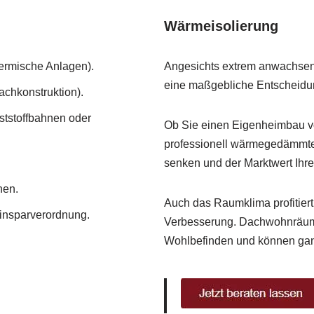
Wärmeisolierung
ermische Anlagen).
Angesichts extrem anwachse
eine maßgebliche Entscheidun
achkonstruktion).
tstoffbahnen oder
Ob Sie einen Eigenheimbau vo
professionell wärmegedämmten
senken und der Marktwert Ihre
hen.
Auch das Raumklima profitier
nsparverordnung.
Verbesserung. Dachwohnräume
Wohlbefinden und können gan