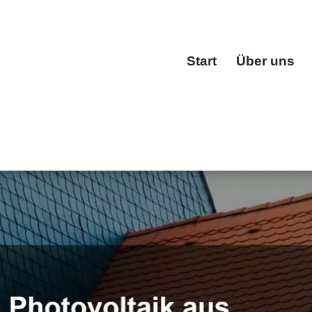
Start
Über uns
Start
ckung, Dachgauben, Dachfenster, Dachstuhl. BOHN, Ihr Dac
✓Dachstuhl. Auch Sie werden begeistert sein ✉.