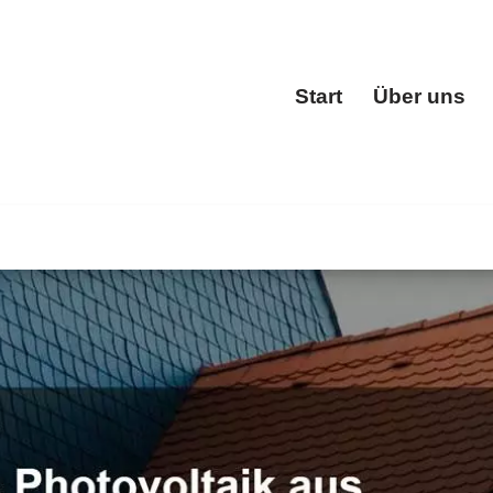
Start
Über uns
Start
achfenster, Dacheindeckung, Dachgauben, Dachstuhl. ✓D
kermeister. Wir begleiten Sie auf Ihrem Weg ✉.