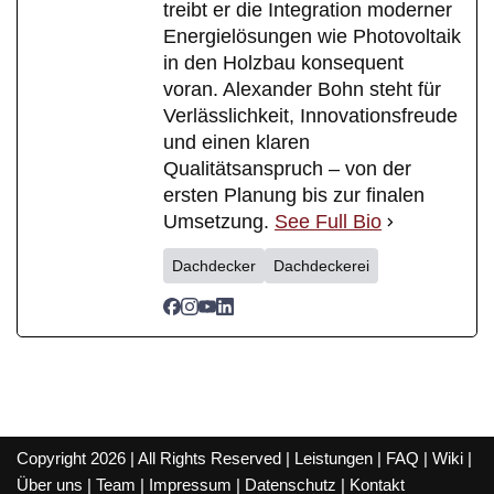
treibt er die Integration moderner
Energielösungen wie Photovoltaik
in den Holzbau konsequent
voran. Alexander Bohn steht für
Verlässlichkeit, Innovationsfreude
und einen klaren
Qualitätsanspruch – von der
ersten Planung bis zur finalen
Umsetzung.
See Full Bio
Dachdecker
Dachdeckerei
Copyright 2026 | All Rights Reserved |
Leistungen
|
FAQ
|
Wiki
|
Über uns
|
Team
|
Impressum
|
Datenschutz
|
Kontakt