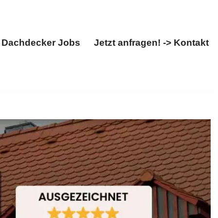
Dachdecker Jobs
Jetzt anfragen! -> Kontakt
Über uns
Dachdecker Jobs
Jetzt anfragen! -> Kontakt
irekt bei BOHN: ✓Dachfenster, ✓Dacheindeckung,
 Ziele ✉.