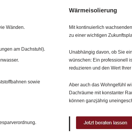
Wärmeisolierung
wie Wänden.
Mit kontinuierlich wachsende
zu einer wichtigen Zukunftspla
tungen am Dachstuhl).
Unabhängig davon, ob Sie ein
enwasser.
wünschen: Ein professionell is
reduzieren und den Wert Ihre
tstoffbahnen sowie
Aber auch das Wohngefühl wir
Dachräume mit konstanter Rau
können ganzjährig uneingesc
esparverordnung.