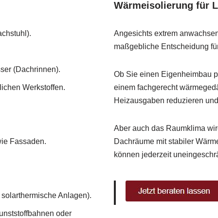
Wärmeisolierung für 
chstuhl).
Angesichts extrem anwachse
maßgebliche Entscheidung für 
ser (Dachrinnen).
Ob Sie einen Eigenheimbau pl
ichen Werkstoffen.
einem fachgerecht wärmegedäm
Heizausgaben reduzieren und d
Aber auch das Raumklima wird
wie Fassaden.
Dachräume mit stabiler Wärm
können jederzeit uneingeschr
 solarthermische Anlagen).
nststoffbahnen oder