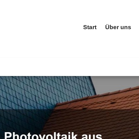
Start
Über uns
Start
heindeckung, Dachfenster, Dachgauben, Dachstuhl. Ihre Q
chdeckermeister. Melden Sie sich bei uns ✉.