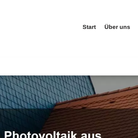
Start
Über uns
Start
der ✓Dachfenster, Dachgauben, Dacheindeckung, Dachstuh
ckermeister. Wir sind Ihr Fachmann ✉.