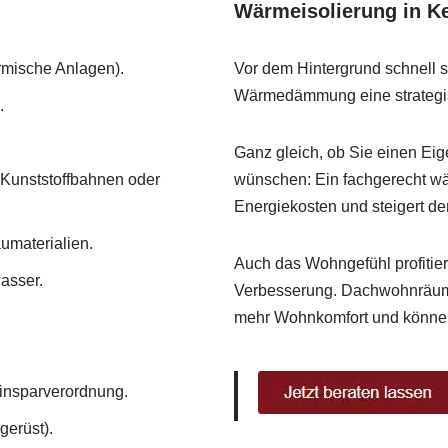
Wärmeisolierung in K
rmische Anlagen).
Vor dem Hintergrund schnell st
Wärmedämmung eine strategisc
.
Ganz gleich, ob Sie einen Ei
Kunststoffbahnen oder
wünschen: Ein fachgerecht wä
Energiekosten und steigert d
umaterialien.
Auch das Wohngefühl profiti
asser.
Verbesserung. Dachwohnräume 
mehr Wohnkomfort und können
nsparverordnung.
erüst).