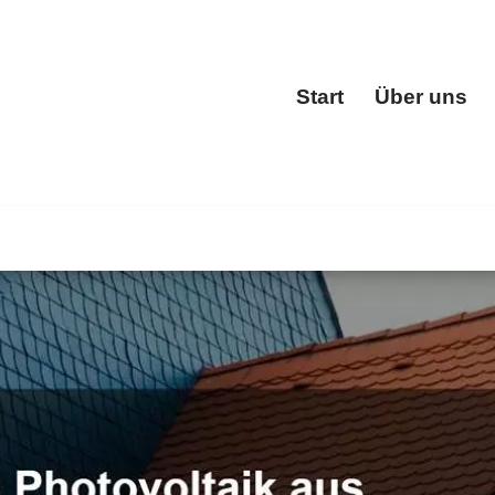
Start
Über uns
Start
m
bei 🔨BOHN oder ✓Dachfenster, Dacheindeckung, Dachgau
uben oder ✓Dachstuhl für Heusenstamm. Vertrauen Sie au