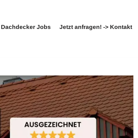
Dachdecker Jobs
Jetzt anfragen! -> Kontakt
Über uns
Dachdecker Jobs
Jetzt anfragen! -> Kontakt
ben, Dachstuhl. ➡️ BOHN, Ihr Dachdeckermeister für
f unsere Expertise ✉.