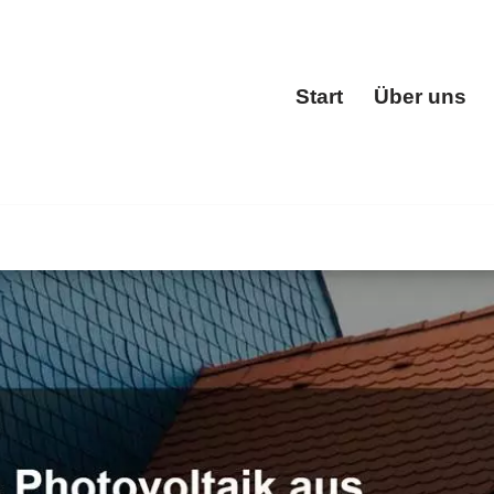
Start
Über uns
Start
ferstadt) bei 🔨BOHN als auch ✓Dacheindeckung, Dachfens
en oder ✓Dachstuhl für Gernsheim (Schöfferstadt)? ➡️ B