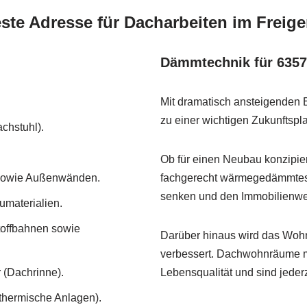
ste Adresse für Dacharbeiten im Freig
Dämmtechnik für 63579
Mit dramatisch ansteigenden E
zu einer wichtigen Zukunftspl
chstuhl).
Ob für einen Neubau konzipier
 sowie Außenwänden.
fachgerecht wärmegedämmtes D
senken und den Immobilienwer
umaterialien.
toffbahnen sowie
Darüber hinaus wird das Woh
verbessert. Dachwohnräume mi
 (Dachrinne).
Lebensqualität und sind jeder
thermische Anlagen).