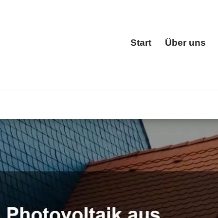
Start
Über uns
Start
der ✓Dacheindeckung, Dachfenster, Dachgauben, Dachstuh
BOHN, Ihr Dachdeckermeister. Wir teilen Ihre Begeisterung