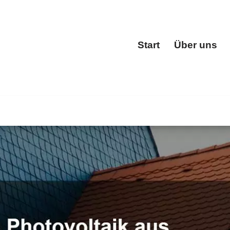
Start
Über uns
Start
 ✓Dachfenster, Dacheindeckung, Dachgauben, Dachstuhl. 
tuhl für 65611 Brechen. Entfalten Sie Ihr Potenzial mit