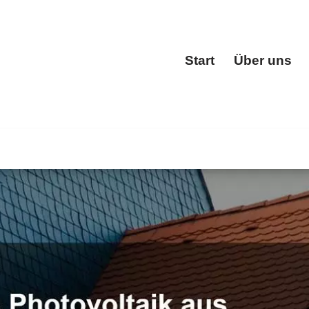
Start
Über uns
Start
 ✓Dachfenster, Dachgauben, Dacheindeckung, Dachstuhl e
ach bei BOHN, Ihr Dachdeckermeister. Besuchen Sie uns 