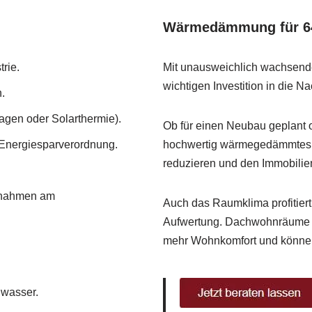
Wärmedämmung für 6
rie.
Mit unausweichlich wachsen
wichtigen Investition in die Na
.
agen oder Solarthermie).
Ob für einen Neubau geplant 
nergiesparverordnung.
hochwertig wärmegedämmtes Da
reduzieren und den Immobilien
aßnahmen am
Auch das Raumklima profitiert
Aufwertung. Dachwohnräume m
mehr Wohnkomfort und können
hwasser.