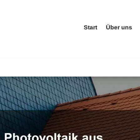
Start
Über uns
Start
 oder ✓Dacheindeckung, Dachgauben, Dachfenster, Dachs
eister. Ihr Erfolg, unser Versprechen ✉.